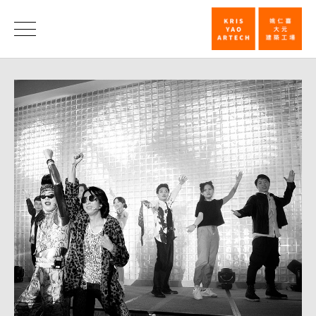
2023
玉
消
息
兔
迎
春
_
消
息
|
姚
仁
喜
｜