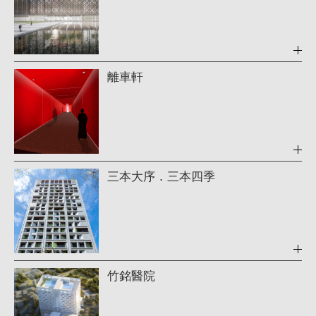
場
離車軒
三本大序．三本四季
竹銘醫院