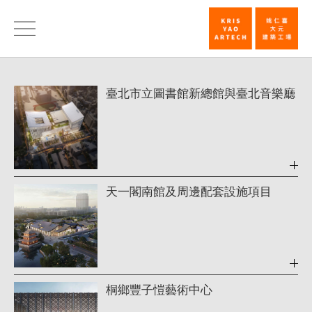
進
行
進
臺北市立圖書館新總館與臺北音樂廳
中
行
中
|
姚
仁
喜
天一閣南館及周邊配套設施項目
｜
大
元
建
築
桐鄉豐子愷藝術中心
工