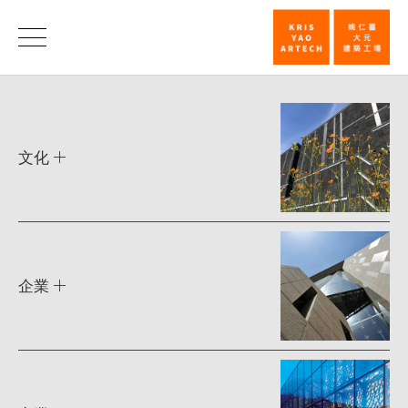
類
別
類
別
|
姚
文化
仁
喜
｜
大
企業
元
建
築
工
場